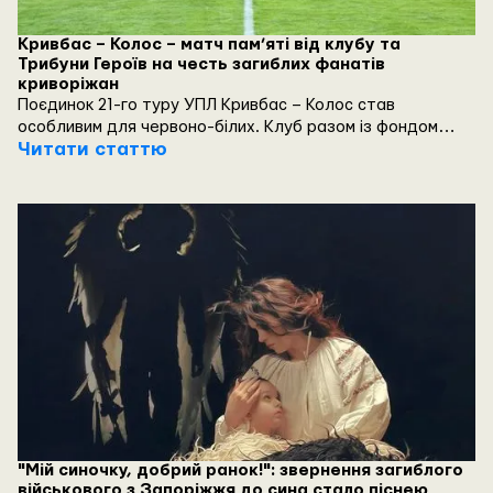
Кривбас – Колос – матч пам’яті від клубу та
Трибуни Героїв на честь загиблих фанатів
криворіжан
Поєдинок 21-го туру УПЛ Кривбас – Колос став
особливим для червоно-білих. Клуб разом із фондом
Трибуна Героїв присвятили цю гру пам’яті загиблих та
Читати статтю
зниклих безвісти ультрас криворіжан. Починаючи з 2014
року, на війні з росією загинули та зникли безвісти 18
фанатів Кривбаса.
"Мій синочку, добрий ранок!": звернення загиблого
військового з Запоріжжя до сина стало піснею