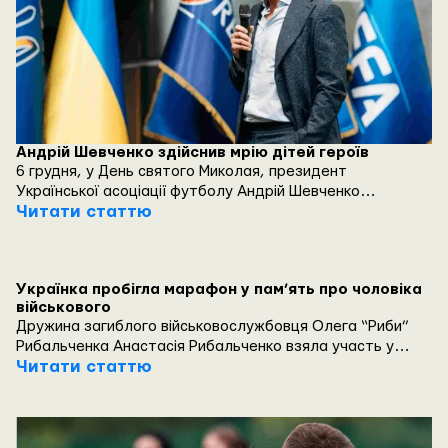
Андрій Шевченко здійснив мрію дітей героїв
6 грудня, у День святого Миколая, президент
Української асоціації футболу Андрій Шевченко
зустрівся з дітьми героїв, таким чином здійснивши одну з
Читати статтю
їхніх мрій.
Українка пробігла марафон у пам’ять про чоловіка
військового
Дружина загиблого військовослужбовця Олега “Риби”
Рибальченка Анастасія Рибальченко взяла участь у
Чикагському марафоні. Як розповідає служба ВВС, жінка
Читати статтю
одягнула футболку з написом “War is not over. Stand with
Ukraine”, прагнучи показати всьому світу, що війна досі
триває.