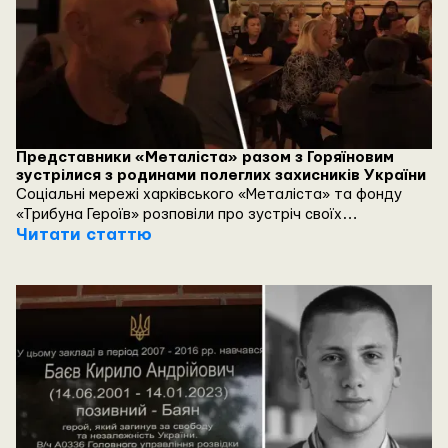
Представники «Металіста» разом з Горяїновим
зустрілися з родинами полеглих захисників України
Соціальні мережі харківського «Металіста» та фонду
«Трибуна Героїв» розповіли про зустріч своїх
представників з з родинами полеглих захисників України.
Читати статтю