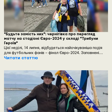
"Будьте замість них": чернігівка про перегляд
матчу на стадіоні Євро-2024 у складі "Трибуни
Героїв"
Цієї неділі, 14 липня, відбудеться найочікуваніша подія
для футбольних фанів – фінал Євро-2024. Заповнені
вщерть трибуни, рев емоцій, кольори прапорів країн-
Читати статтю
учасниць – для палких уболівальників це знайомі
відчуття стадіону. Разом з тим на трибунах німецьких
стадіонів, які приймають чемпіонат Європи з футболу,
були особливі вболівальники з України: на іграх нашої
збірної вони були в чорних футболках з портретами
своїх рідних – загиблих захисників України, запеклих
футбольних фанів українських клубів.