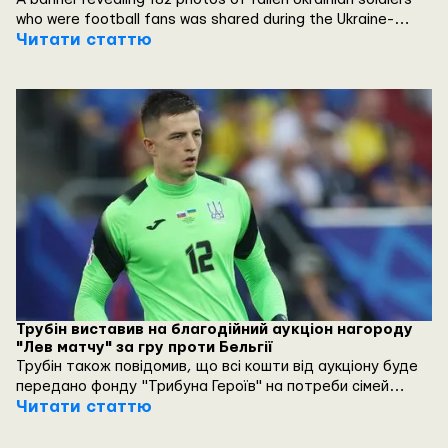
who were football fans was shared during the Ukraine-
Belgium Euro 2024 match.
Читати статтю
Трубін виставив на благодійний аукціон нагороду
"Лев матчу" за гру проти Бельгії
Трубін також повідомив, що всі кошти від аукціону буде
передано фонду "Трибуна Героїв" на потреби сімей
загиблих на війні захисників, які у мирний час були
Читати статтю
вболівальниками українських футбольних клубів.