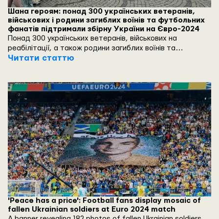
Шана героям: понад 300 українських ветеранів,
військових і родини загиблих воїнів та футбольних
фанатів підтримали збірну України на Євро-2024
Понад 300 українських ветеранів, військових на
реабілітації, а також родини загиблих воїнів та
футбольних фанатів отримали можливість підтримати
Читати статтю
національну збірну України на Євро-2024 на стадіонах в
Німеччині.
'Peace has a price': Football fans display mosaic of
fallen Ukrainian soldiers at Euro 2024 match
A banner revealing 182 photos of fallen Ukrainian soldiers