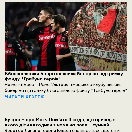
Вболівальники Баєра вивісили банер на підтримку
фонду "Трибуна героїв"
На матчі Баєр – Рома Ультрас німецького клубу вивісив
банер на підтримку благодійного фонду "Трибуна героїв"
Читати статтю
Бущан — про Матч Пам'яті: Шкода, що привід, з
якого діти виходили з нами на поле – сумний
Воротар Динамо Георгій Бущан сподівається, що діти