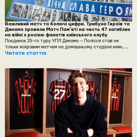
Важливий матч та болючі цифри. Трибуна Героїв та
Динамо провели Матч Памʼяті на честь 47 загиблих
на війні з росією фанатів київського клубу
Поєдинок 25-го туру УПЛ Динамо – Полісся став не
тільки яскравим матчем на домашньому стадіоні киян,
але і важливою меморіальною подією. Столичний клуб
Читати статтю
разом із фондом Трибуна Героїв присвятили цю гру
пам’яті загиблих ультрас біло-синіх.