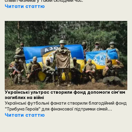
співвітчизників у такий складний час.
Читати статтю
Українські ультрас створили фонд допомоги сім’ям
загиблих на війні
Українські футбольні фанати створили благодійний фонд
"Трибуна Героїв" для фінансової підтримки сімей
загиблих на війні вболівальників з усієї України.
Читати статтю