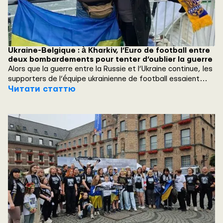
Ukraine-Belgique : à Kharkiv, l’Euro de football entre
deux bombardements pour tenter d’oublier la guerre
Alors que la guerre entre la Russie et l’Ukraine continue, les
supporters de l’équipe ukrainienne de football essaient
tant bien que mal de s’évader en suivant, comme ils le
Читати статтю
peuvent, l’Euro en Allemagne. La « Zbirna » peut se qualifier
pour les 8es, ce mercredi, face à la Belgique (18 heures).