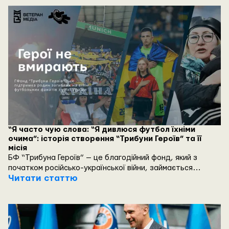
“Я часто чую слова: “Я дивлюся футбол їхніми
очима”: історія створення “Трибуни Героїв” та її
місія
БФ “Трибуна Героїв” — це благодійний фонд, який з
початком російсько-української війни, займається
підтримкою родин загиблих фанатів з усієї України, до
Читати статтю
цієї підтримки долучилась вся навколофутбольна
спільнота.