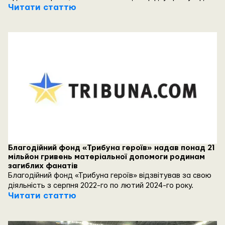
окупантів. На жаль, багато з них повернулися з бойових
Читати статтю
завдань на щиті.
Благодійний фонд «Трибуна героїв» надав понад 21
мільйон гривень матеріальної допомоги родинам
загиблих фанатів
Благодійний фонд «Трибуна героїв» відзвітував за свою
діяльність з серпня 2022-го по лютий 2024-го року.
Читати статтю