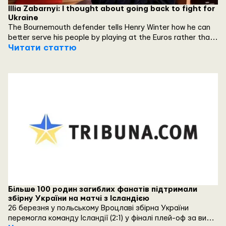
Illia Zabarnyi: I thought about going back to fight for
Ukraine
The Bournemouth defender tells Henry Winter how he can
better serve his people by playing at the Euros rather than
learning how to fire a gun
Читати статтю
Більше 100 родин загиблих фанатів підтримали
збірну України на матчі з Ісландією
26 березня у польському Вроцлаві збірна України
перемогла команду Ісландії (2:1) у фіналі плей-оф за вихід