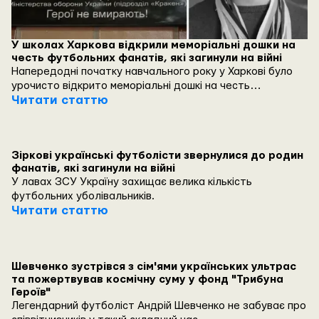
У школах Харкова відкрили меморіальні дошки на
честь футбольних фанатів, які загинули на війні
Напередодні початку навчального року у Харкові було
урочисто відкрито меморіальні дошкі на честь
футбольних фанатів, які загинули на війні.
Читати статтю
Зіркові українські футболісти звернулися до родин
фанатів, які загинули на війні
У лавах ЗСУ Україну захищає велика кількість
футбольних уболівальників.
Читати статтю
Шевченко зустрівся з сім'ями українських ультрас
та пожертвував космічну суму у фонд "Трибуна
Героїв"
Легендарний футболіст Андрій Шевченко не забуває про