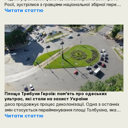
Росії, зустрілися з гравцями національної збірної перед
жовтневими матчами в Лізі націй.
Читати статтю
Площа Трибуни Героїв: пам'ять про одеських
ультрас, які стали на захист України
деса продовжує процес деколонізації. Одна з останніх
змін стосується перейменування площі Толбухіна, яка
тепер має назву Трибуни Героїв. Чому ця назва є
Читати статтю
значущою не лише для Одеси, а й для всієї України в
ефірі "Українського радіо.Одеса" дізнавалися