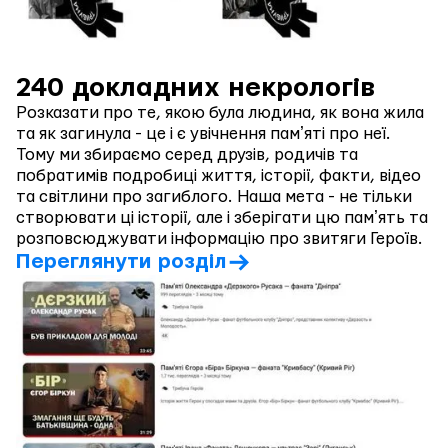
240 докладних некрологів
Розказати про те, якою була людина, як вона жила
та як загинула - це і є увічнення памʼяті про неї.
Тому ми збираємо серед друзів, родичів та
побратимів подробиці життя, історії, факти, відео
та світлини про загиблого. Наша мета - не тільки
створювати ці історії, але і зберігати цю памʼять та
розповсюджувати інформацію про звитяги Героїв.
Переглянути розділ