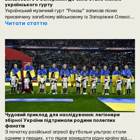
українського гурту
Український музичний гурт "Рокаш" записав пісню
присвячену загиблому військовому із Запоріжжя Олексію
Яніну на позивний Індіанець, який загинув 7 квітня 2022
Читати статтю
року у боях за Маріуполь. Прем’єра кліпу відбулася 19
лютого 2024 року.
Чудовий приклад для наслідування: легіонери
збірної України підтримали родини полеглих
фанатів
З початку російської агресії футбольні ультрас стали
одними з перших, хто пішов захищати рідну країну від