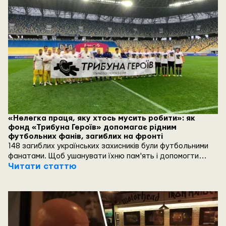
«Нелегка праця, яку хтось мусить робити»: як
фонд «Трибуна Героїв» допомагає рідним
футбольних фанів, загиблих на фронті
148 загиблих українських захисників були футбольними
фанатами. Щоб ушанувати їхню пам'ять і допомогти
сім'ям, уболівальники створили благодійний фонд
Читати статтю
«Трибуна Героїв». Він фінансово та юридично підтримує
рідню загиблих фанатів.