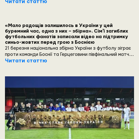
на Євро-2024.
Читати статтю
«Мало радощів залишилось в України у цей
буремний час, одна з них – збірна». Сімʼї загиблих
футбольних фанатів записали відео на підтримку
синьо-жовтих перед грою з Боснією
21 березня національна збірна України з футболу зіграє
проти команди Боснії та Герцеговини півфінальний матч
плей-офф відбору до Євро-2024. Напередодні матчу
Читати статтю
Боснія і Герцеговина – Україна сімʼї загиблих футбольних
фанатів записали зворушливе відео на підтримку збірної.