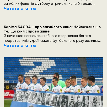
загиблих фанатів футболу отримали хоча б трохи
позитиву від Матчу Пам'яті, який відбувся у 25 турі
Читати статтю
Української Прем'єр-ліги у грі проти Полісся.
Каріма БАЄВА – про загиблого сина: Найважливіше
те, що їхня справа живе
З початком повномасштабного вторгнення багато
представників українського футбольного руху залишили
трибуни і стали на захист України. На жаль, війна вже
Читати статтю
забрала життя 250 футбольних фанатів з усієї України.
А ми маємо памʼятати та шанувати подвиг Героїв, які
віддали життя за свободу українського народу.