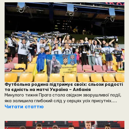
журналісти Суспільного.
Футбольна родина підтримує своїх: сльози радості
та єдність на матчі Україна – Албанія
Минулого тижня Прага стала свідком зворушливої події,
яка залишила глибокий слід у серцях усіх присутніх.
Близько 50 представників родин загиблих футбольних
Читати статтю
фанатів з різних куточків України відвідали матч Ліги
Націй між збірними України та Албанії. Цю важливу
поїздку організували Фонд Трибуна Героїв та Українська