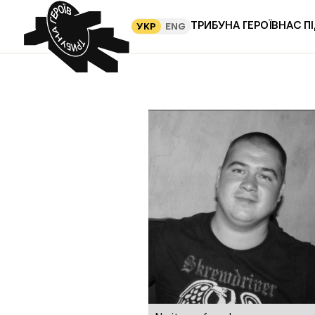
ТРИБУНА ГЕРОЇВ
НАС П
УКР
ENG