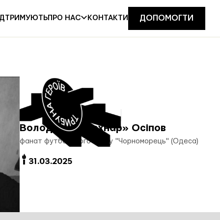
ІДТРИМУЮТЬ
КОНТАКТИ
ПРО НАС
ДОПОМОГТИ
Володимир «Технар» Осіпов
фанат футбольного клубу "Чорноморець" (Одеса)
31.03.2025