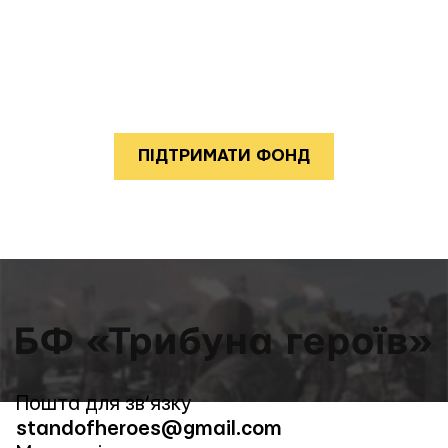
потурбувавшись про родини
тих, хто вічно буде стояти на
Трибуні Героїв
ПІДТРИМАТИ ФОНД
Пошта для зв’язку
standofheroes@gmail.com