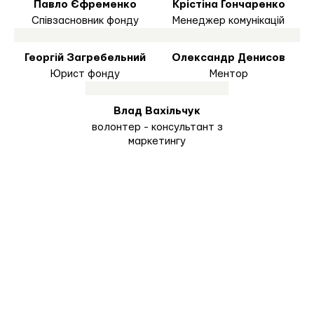
Павло Єфременко
Крістіна Гончаренко
Співзасновник фонду
Менеджер комунікацій
Георгій Загребельний
Олександр Денисов
Юрист фонду
Ментор
Влад Вахільчук
волонтер - консультант з
маркетингу
Наша ціль – не забути їх
пожертву та внесок у нашу з
вами свободу,