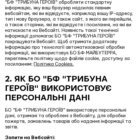
"БФ "ТРИБУНА ГЕРОЇВ" обробляти стандартну
інформацію, яку ваш браузер надсилає певним
вебсайтам, які ви відвідуєте, наприклад вашу IP-адресу,
тип і мову браузера, а також сайт, з якого ви перейшли,
а також сторінки, які ви відвідуєте і посилання, на які ви
натискаєте на Вебсайті. Наявність такої технічної
інформації допомагає БО "БФ "ТРИБУНА ГЕРОЇВ"
покращувати Вебсайт. Щоб отримати додаткову
інформацію про технології автоматизованої обробки
інформації, які використовує БО БФ МАЙБУТЕРРА,
перегляньте політику щодо файлів cookie, доступну за
посиланням:
Політика Cookies.
2. ЯК БО "БФ "ТРИБУНА
ГЕРОЇВ" ВИКОРИСТОВУЄ
ПЕРСОНАЛЬНІ ДАНІ
БО "БФ "ТРИБУНА ГЕРОЇВ" використовує персональні
дані, отримані та оброблені з Вебсайту, для обробки
пожертв, замовлень товарів або надання інформації та
звітів.
Запити на Вебсайті: