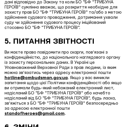
дані відповідно до Закону та коли БО "БФ "ТРИБУНА
ГЕРОЇВ" сумлінно вважає, що розкриття необхідне для
захисту прав БО "БФ "ТРИБУНА ГЕРОЇВ" та/або з метою
здійснення судового провадження, дотримання ухвали
суду чи здійснення судового процесу ініційований
стосовно БО "БФ "ТРИБУНА ГЕРОЇВ".
5. ПИТАННЯ ЗВІТНОСТІ
Ви маєте право повідомити про скарги, пов’язані з
конфіденційністю, до національного наглядового органу
із захисту персональних даних. В Україні це
Уповноважений Верховної Ради з прав людини, із яким
можна зв’язатись через адресу електронної пошти
hotline@ombudsman.gov.ua
. Якщо у вас виникли
запитання щодо цієї Політики конфіденційності або якщо
ви отримали будь-який небажаний електронний лист,
надісланий БО "БФ "ТРИБУНА ГЕРОЇВ" або начебто
надісланий від БО "БФ "ТРИБУНА ГЕРОЇВ", будь ласка,
зв’яжіться з БО "БФ "ТРИБУНА ГЕРОЇВ" безпосередньо
за адресою електронної пошти
standofheroes@gmail.com
.