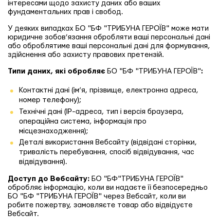
інтересами щодо захисту даних або ваших
фундаментальних прав і свобод.
У деяких випадках БО "БФ "ТРИБУНА ГЕРОЇВ" може мати
юридичне зобов’язання обробляти ваші персональні дані
або оброблятиме ваші персональні дані для формування,
здійснення або захисту правових претензій.
Типи даних, які обробляє
БО "БФ "ТРИБУНА ГЕРОЇВ"
:
Контактні дані (ім’я, прізвище, електронна адреса,
номер телефону);
Технічні дані (IP-адреса, тип і версія браузера,
операційна система, інформація про
місцезнаходження);
Деталі використання Вебсайту (відвідані сторінки,
тривалість перебування, спосіб відвідування, час
відвідування).
Доступ до Вебсайту:
БО "БФ"ТРИБУНА ГЕРОЇВ"
обробляє інформацію, коли ви надаєте її безпосередньо
БО "БФ "ТРИБУНА ГЕРОЇВ" через Вебсайт, коли ви
робите пожертву, замовляєте товар або відвідуєте
Вебсайт.