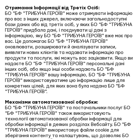
Отримання Інформації від Третіх Осіб:
БО "БФ "ТРИБУНА ГЕРОЇВ" може отримувати інформацію
про вас з інших джерел, включаючи загальнодоступні
бази даних або від третіх осіб, у яких БО "БФ "ТРИБУНА
ГЕРОЇВ" придбала дані, і поєднувати ці дані з
інформацією, яку БО "БФ "ТРИБУНА ГЕРОЇВ" вже має про
вас. Це допомагає БО "БФ "ТРИБУНА ГЕРОЇВ"
оновлювати, розширювати й аналізувати записи,
виявляти нових клієнтів та надавати інформацію про
продукти та послуги, які можуть вас зацікавити. Якщо ви
надаєте БО "БФ "ТРИБУНА ГЕРОЇВ" персональні дані
інших осіб, або якщо інші особи надають БО "БФ
"ТРИБУНА ГЕРОЇВ" вашу інформацію, БО "БФ "ТРИБУНА
ГЕРОЇВ" використовуватиме цю інформацію лише для
конкретних цілей, для яких вона була надана БО "БФ
"ТРИБУНА ГЕРОЇВ".
Механізми автоматизованої обробки:
БО "БФ "ТРИБУНА ГЕРОЇВ" та постачальники послуг БО
"БФ "ТРИБУНА ГЕРОЇВ" також використовують
технології автоматизованої обробки інформації для
обробки інформації в деяких розділах Вебсайту. БО "БФ
"ТРИБУНА ГЕРОЇВ" використовує файли cookie для
зберігання контенту та налаштувань, що дозволяє БО