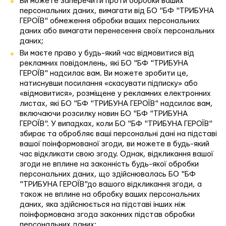
Ви можете заперечити проти обробки ваших
персональних даних, вимагати від БО "БФ "ТРИБУНА
ГЕРОЇВ" обмеження обробки ваших персональних
даних або вимагати перенесення своїх персональних
даних;
Ви маєте право у будь-який час відмовитися від
рекламних повідомлень, які БО "БФ "ТРИБУНА
ГЕРОЇВ" надсилає вам. Ви можете зробити це,
натиснувши посилання «скасувати підписку» або
«відмовитися», розміщене у рекламних електронних
листах, які БО "БФ "ТРИБУНА ГЕРОЇВ" надсилає вам,
включаючи розсилку новин БО "БФ "ТРИБУНА
ГЕРОЇВ". У випадках, коли БО "БФ "ТРИБУНА ГЕРОЇВ"
збирає та обробляє ваші персональні дані на підставі
вашої поінформованої згоди, ви можете в будь-який
час відкликати свою згоду. Однак, відкликання вашої
згоди не вплине на законність будь-якої обробки
персональних даних, що здійснювалась БО "БФ
"ТРИБУНА ГЕРОЇВ"до вашого відкликання згоди, а
також не вплине на обробку ваших персональних
даних, яка здійснюється на підставі інших ніж
поінформована згода законних підстав обробки
персональних даних;