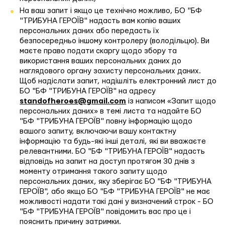
На ваш запит і якщо це технічно можливо, БО "БФ
"ТРИБУНА ГЕРОЇВ" надасть вам копію ваших
персональних даних або передасть їх
безпосередньо іншому контролеру (володільцю). Ви
маєте право подати скаргу щодо збору та
використання ваших персональних даних до
наглядового органу захисту персональних даних.
Щоб надіслати запит, надішліть електронний лист до
БО "БФ "ТРИБУНА ГЕРОЇВ" на адресу
standofheroes@gmail.com
із написом «Запит щодо
персональних даних» в темі листа та надайте БО
"БФ "ТРИБУНА ГЕРОЇВ" повну інформацію щодо
вашого запиту, включаючи вашу контактну
інформацію та будь-які інші деталі, які ви вважаєте
релевантними. БО "БФ "ТРИБУНА ГЕРОЇВ" надасть
відповідь на запит на доступ протягом 30 днів з
моменту отримання такого запиту щодо
персональних даних, яку зберігає БО "БФ "ТРИБУНА
ГЕРОЇВ", або якщо БО "БФ "ТРИБУНА ГЕРОЇВ" не має
можливості надати такі дані у визначений строк - БО
"БФ "ТРИБУНА ГЕРОЇВ" повідомить вас про це і
пояснить причину затримки.