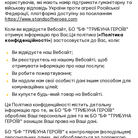
користувачів, які мають намір підтримати гуманітарну та
військову відповідь України проти агресії Російської
Федерації, платформа доступну за посиланням
https://www.standsofheroes.com
Коли ви відвідуєте Вебсайт, БО "БФ "ТРИБУНА ГЕРОЇВ"
отримує інформацію про Вас.Ця політика (
«Політика
конфіденційності»
) застосовується до Вас, коли:
Ви відвідуєте наш Вебсайт;
Ви реєструєтесь на нашому Вебсайті, щоб
отримувати інформацію про наші послуги;
Ви робите пожертвування;
Ви надали нам свої особисті дані іншим способом для
комунікаційних цілей;
Ви купуєте будь-який товар на Вебсайті.
Ця Політика конфіденційності містить детальну
інформацію про те, як БО "БФ "ТРИБУНА ГЕРОЇВ"
обробляє Ваші персональні дані та як БО "БФ "ТРИБУНА
ГЕРОЇВ" захищає Ваші права на Ваші дані.
БО "БФ "ТРИБУНА ГЕРОЇВ" є контролером (володільцем)
персональних даних, які обробляються за допомогою