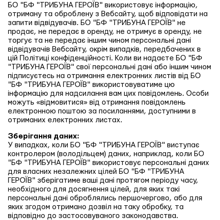
БО "БФ "ТРИБУНА ГЕРОЇВ" використовує інформацію,
отриману та оброблену з Вебсайту, щоб відповідати на
запити відвідувачів. БО "БФ "ТРИБУНА ГЕРОЇВ" не
продає, не передає в оренду, не отримує в оренду, не
торгує та не передає іншим чином персональні дані
відвідувачів Вебсайту, окрім випадків, передбачених в
цій Політиці конфіденційності. Коли ви надаєте БО "БФ
"ТРИБУНА ГЕРОЇВ" свої персональні дані або іншим чином
підписуєтесь на отримання електронних листів від БО
"БФ "ТРИБУНА ГЕРОЇВ" використовуватиме цю
інформацію для надсилання вам цих повідомлень. Особи
можуть «відмовитися» від отримання повідомлень
електронною поштою за посиланнями, доступними в
отриманих електронних листах.
Зберігання даних:
У випадках, коли БО "БФ "ТРИБУНА ГЕРОЇВ" виступає
контролером (володільцем) даних, наприклад, коли БО
"БФ "ТРИБУНА ГЕРОЇВ" використовує персональні даних
для власних незалежних цілей БО "БФ "ТРИБУНА
ГЕРОЇВ" зберігатиме ваші дані протягом періоду часу,
необхідного для досягнення цілей, для яких такі
персональні дані оброблялись першочергово, або для
яких згодом отримано дозвіл на таку обробку, та
відповідно до застосовуваного законодавства.