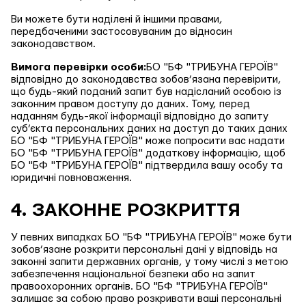
Ви можете бути наділені й іншими правами,
передбаченими застосовуваним до відносин
законодавством.
Вимога перевірки особи:
БО "БФ "ТРИБУНА ГЕРОЇВ"
відповідно до законодавства зобов’язана перевірити,
що будь-який поданий запит був надісланий особою із
законним правом доступу до даних. Тому, перед
наданням будь-якої інформації відповідно до запиту
суб’єкта персональних даних на доступ до таких даних
БО "БФ "ТРИБУНА ГЕРОЇВ" може попросити вас надати
БО "БФ "ТРИБУНА ГЕРОЇВ" додаткову інформацію, щоб
БО "БФ "ТРИБУНА ГЕРОЇВ" підтвердила вашу особу та
юридичні повноваження.
4. ЗАКОННЕ РОЗКРИТТЯ
У певних випадках БО "БФ "ТРИБУНА ГЕРОЇВ" може бути
зобов’язане розкрити персональні дані у відповідь на
законні запити державних органів, у тому числі з метою
забезпечення національної безпеки або на запит
правоохоронних органів. БО "БФ "ТРИБУНА ГЕРОЇВ"
залишає за собою право розкривати ваші персональні