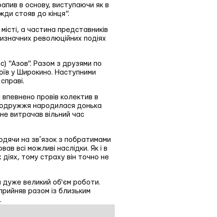
апив в основу, виступаючи як в
жди стояв до кінця".
місті, а частина представників
 визначних революційних подіях
с) "Азов". Разом з друзями по
боїв у Широкино. Наступними
справі.
і впевнено провів колектив в
о подружжя народилася донька
 не витрачав вільний час
ходячи на звʼязок з побратимами
ав всі можливі наслідки. Як і в
 діях, тому страху він точно не
 дуже великий об‘єм роботи.
 прийняв разом із близьким
.