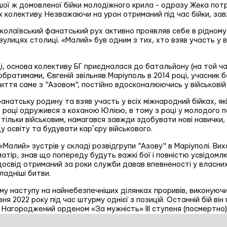
шої ж домовленої бійки молодіжного крила - одразу Жека потр
х колективу. Незважаючи на урон отриманий під час бійки, зав
иколаївський фанатський рух активно проявляв себе в рідному 
вулицях столиці. «Малий» був одним з тих, хто взяв участь у
ді, основа колективу БГ приєдналася до батальйону (на той ча
братимами, Євгеній звільняв Маріуполь в 2014 році, учасник 
иття саме з "Азовом", постійно вдосконалюючись у військовій 
анатську родину та взяв участь у всіх міжнародний бійках, як
020 році одружився з коханою Юлією, в тому з році у молодог
тільки військовим, намагався завжди здобувати нові навички,
 освіту та будувати карʼєру військового.
Малий» зустрів у складі розвідгрупи "Азову" в Маріуполі. Ви
тір, знав що попереду будуть важкі бої і повністю усвідомлюв
 досвід отриманий за роки служби давав впевненості у власних
ладніші битви.
у наступу на найнебезпечніших ділянках проривів, виконуючи
я 2022 року під час штурму однієї з позицій. Останній бій він
 Нагороджений орденом «За мужність» III ступеня (посмертно)