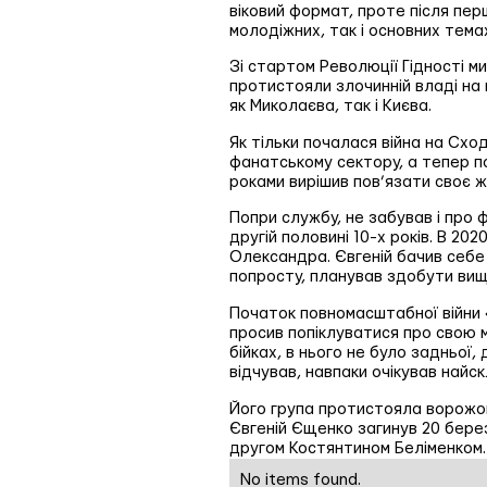
віковий формат, проте після пер
молодіжних, так і основних тема
Зі стартом Революції Гідності м
протистояли злочинній владі на 
як Миколаєва, так і Києва.
Як тільки почалася війна на Схо
фанатському сектору, а тепер по
роками вирішив пов’язати своє ж
Попри службу, не забував і про ф
другій половині 10-х років. В 2
Олександра. Євгеній бачив себе 
попросту, планував здобути вищу
Початок повномасштабної війни «
просив попіклуватися про свою ма
бійках, в нього не було задньої,
відчував, навпаки очікував найск
Його група протистояла ворожом
Євгеній Єщенко загинув 20 березн
другом Костянтином Беліменком.
No items found.