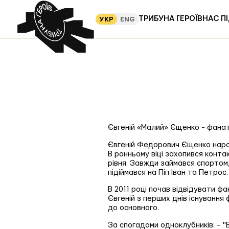
ТРИБУНА ГЕРОЇВ
НАС П
УКР
ENG
Євгеній «Малий» Єщенко - фанат
Євгеній Федорович Єщенко народ
В ранньому віці захопився конт
рівня. Завжди займався спортом,
підіймався на Піп Іван та Петрос.
В 2011 році почав відвідувати фа
Євгеній з перших днів існування
до основного.
За спогадами одноклубників: - 