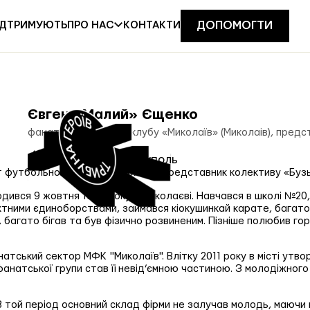
ІДТРИМУЮТЬ
КОНТАКТИ
ПРО НАС
ДОПОМОГТИ
Євген «Малий» Єщенко
фанат футбольного клубу «Миколаїв» (Миколаів), предс
м. Маріуполь
20.03.2022
 футбольного клубу "Миколаїв", представник колективу «Бузь
ився 9 жовтня 1994 року в Миколаєві. Навчався в школі №20,
актними єдиноборствами, займався кіокушинкай карате, багат
 багато бігав та був фізично розвиненим. Пізніше полюбив го
натський сектор МФК "Миколаїв". Влітку 2011 року в місті утво
 фанатської групи став її невід’ємною частиною. З молодіжно
"В той період основний склад фірми не залучав молодь, маючи