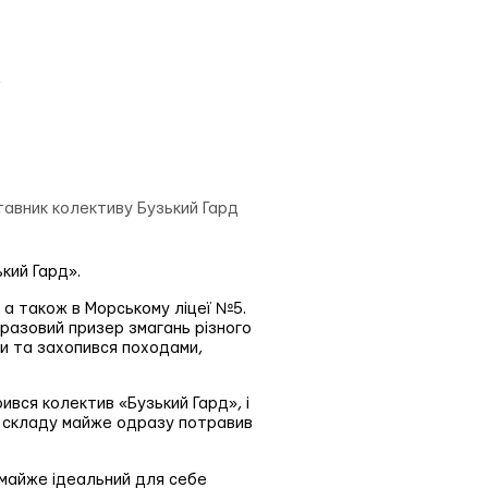
тавник колективу Бузький Гард
кий Гард».
 а також в Морському ліцеї №5.
оразовий призер змагань різного
ри та захопився походами,
рився колектив «Бузький Гард», і
го складу майже одразу потравив
 майже ідеальний для себе