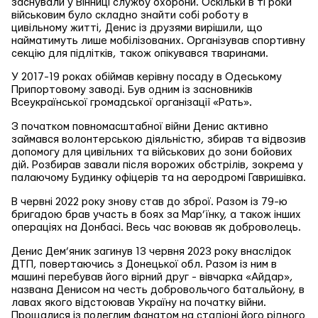
заснували у Вінниці службу охорони. Оскільки в ті роки
військовим було складно знайти собі роботу в
цивільному житті, Денис із друзями вирішили, що
найматимуть лише мобілізованих. Організував спортивну
секцію для підлітків, також опікувався тваринами.
У 2017-19 роках обіймав керівну посаду в Одеському
Припортовому заводі. Був одним із засновників
Всеукраїнської громадської організації «Рать».
З початком повномасштабної війни Денис активно
займався волонтерською діяльністю, збирав та відвозив
допомогу для цивільних та військових до зони бойових
дій. Розбирав завали після ворожих обстрілів, зокрема у
палаючому Будинку офіцерів та на аеродромі Гавришівка.
В червні 2022 року знову став до зброї. Разом із 79-ю
бригадою брав участь в боях за Мар’їнку, а також інших
операціях на Донбасі. Весь час воював як доброволець.
Денис Дем’яник загинув 13 червня 2023 року внаслідок
ДТП, повертаючись з Донецької обл. Разом із ним в
машині перебував його вірний друг - вівчарка «Айдар»,
названа Денисом на честь добровольчого батальйону, в
лавах якого відстоював Україну на початку війни.
Прощалися із полеглим фанатом на стадіоні його рідного