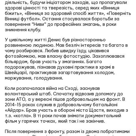
діяльність, будучи ініціатором заходів, що пропагували
здорові цінності та тверезість, серед яких «Вінниця
біжить», «Вінниця за здоровий спосіб життя», «Поверніть
Вінниці футбол». Остання стосувалася боротьби за
повернення "Ниви" до професійних змагань, в роки
зникнення клубу.
У цивільному житті Денис був різносторонньо
розвиненою людиною. Мав безліч інтересів та багато в
чому розбирався. Любив швидку їзду, цікавився
фотозйомкою, мав власну фотостудію. Захоплювався
більярдом, брав участь у змаганнях. Багато
подорожував, пізнавав духовні практики в храмі в
Швейцарії, практикував загартовування холодом,
моржування, голодування.
Коли розпочалася війна на Сході, заснував
волонтерський штаб. Спочатку відвозив допомогу до
зони АТО, а у вересні пішов добровольцем на фронт. В
2014-15 роках служив в добровольчому батальйоні
«Айдар». Брав участь в обороні міста Щастя, виходив з
т.з. «котла». В ті роки почав знімати документальний
фільм у гарячих точках, який так і не закінчив.
Після повернення з фронту, разом із двома побратимами