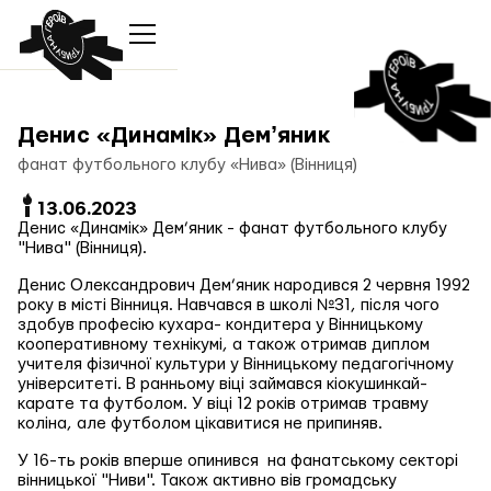
Денис «Динамік» Демʼяник
фанат футбольного клубу «Нива» (Вінниця)
13.06.2023
Денис «Динамік» Дем’яник - фанат футбольного клубу
"Нива" (Вінниця).
Денис Олександрович Дем’яник народився
2 червня 1992
року в місті Вінниця. Навчався в школі №31, після чого
здобув професію кухара- кондитера у Вінницькому
кооперативному технікумі, а також отримав диплом
учителя фізичної культури у Вінницькому педагогічному
університеті. В ранньому віці займався кіокушинкай-
карате та футболом. У віці 12 років отримав травму
коліна, але футболом цікавитися не припиняв.
У 16-ть років вперше опинився на фанатському секторі
вінницької "Ниви". Також активно вів громадську