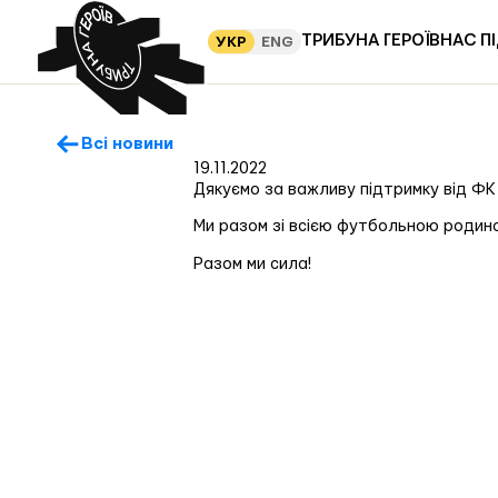
ТРИБУНА ГЕРОЇВ
НАС П
УКР
ENG
Всі новини
19.11.2022
Дякуємо за важливу підтримку від ФК 
Ми разом зі всією футбольною родин
Разом ми сила!