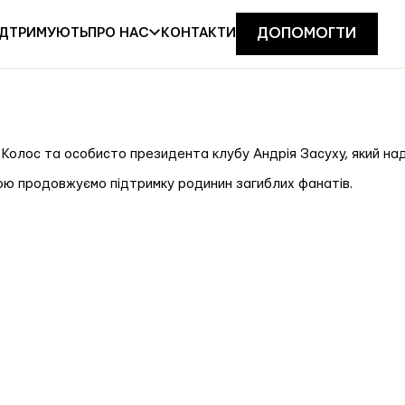
ІДТРИМУЮТЬ
КОНТАКТИ
ПРО НАС
ДОПОМОГТИ
Колос та особисто президента клубу Андрія Засуху, який над
ою продовжуємо підтримку родинин загиблих фанатів.