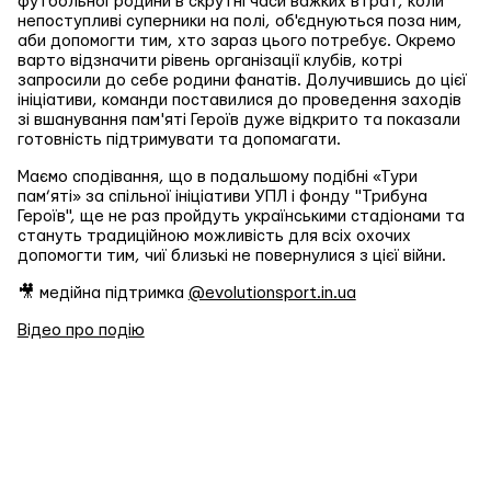
футбольної родини в скрутні часи важких втрат, коли
непоступливі суперники на полі, об'єднуються поза ним,
аби допомогти тим, хто зараз цього потребує. Окремо
варто відзначити рівень організації клубів, котрі
запросили до себе родини фанатів. Долучившись до цієї
ініціативи, команди поставилися до проведення заходів
зі вшанування пам'яті Героїв дуже відкрито та показали
готовність підтримувати та допомагати.
Маємо сподівання, що в подальшому подібні «Тури
пам’яті» за спільної ініціативи УПЛ і фонду "Трибуна
Героїв", ще не раз пройдуть українськими стадіонами та
стануть традиційною можливість для всіх охочих
допомогти тим, чиї близькі не повернулися з цієї війни.
🎥 медійна підтримка
@evolutionsport.in.ua
Відео про подію