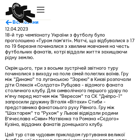
Всі новини
12.04.2023
18-й тур чемпіонату України з футболу було
проголошено «Туром пам’яті». Матчі, що відбувалися з 17
по 19 березня починалися з хвилини мовчання на честь
футбольних фанатів, котрі віддали життя захищаючи
рідну землю.
Окрім цього, три з восьми зустрічей звітного туру
починалися з виходу на поле сімей полеглих воїнів. Гру
між "Динамо" та луганською "Зорею" в Києві розпочали
діти Олексія «Солдата» Рубцова - відомого фаната
столичного клубу. Для символічного першого удару по
м'ячу перед матчем між "Вересом" та СК "Дніпро-1"
запросили дружину Віталія «Вітахи» Стиби -
представника фанатскього руху Рівного. Гру між
"Шахтарем" та "Рухом" у Львові відвідали родини
В’ячеслава «Сяви» Матвієнка та Романа «Сєдого»
Кузіна, відданих фанатів донецького клубу.
Цей тур став чудовим прикладом гуртування великої