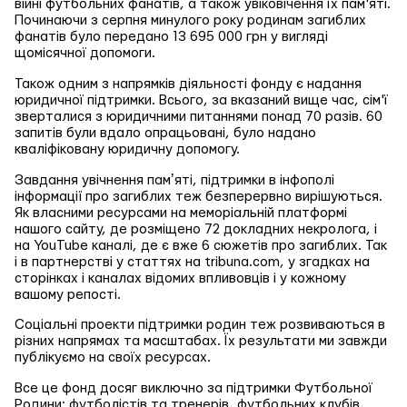
війні футбольних фанатів, а також увіковічення їх пам'яті.
Починаючи з серпня минулого року родинам загиблих
фанатів було передано 13 695 000 грн у вигляді
щомісячної допомоги.
Також одним з напрямків діяльності фонду є надання
юридичної підтримки. Всього, за вказаний вище час, сім'ї
зверталися з юридичними питаннями понад 70 разів. 60
запитів були вдало опрацьовані, було надано
кваліфіковану юридичну допомогу.
Завдання увічнення памʼяті, підтримки в інфополі
інформації про загиблих теж безперервно вирішуються.
Як власними ресурсами на меморіальній платформі
нашого сайту, де розміщено 72 докладних некролога, і
на YouTube каналі, де є вже 6 сюжетів про загиблих. Так
і в партнерстві у статтях на tribuna.com, у згадках на
сторінках і каналах відомих впливовців і у кожному
вашому репості.
Соціальні проекти підтримки родин теж розвиваються в
різних напрямах та масштабах. Їх результати ми завжди
публікуємо на своїх ресурсах.
Все це фонд досяг виключно за підтримки Футбольної
Родини: футболістів та тренерів, футбольних клубів,